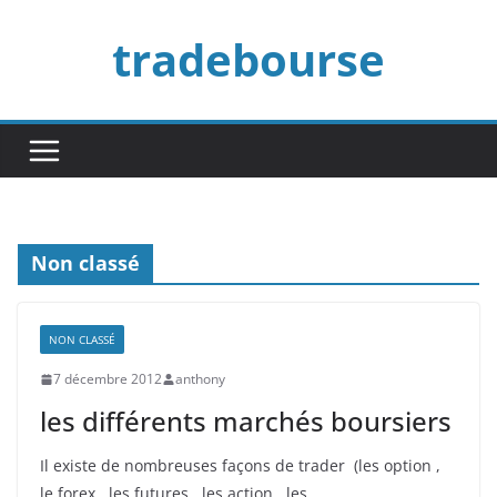
Passer
tradebourse
au
contenu
Non classé
NON CLASSÉ
7 décembre 2012
anthony
les différents marchés boursiers
Il existe de nombreuses façons de trader (les option ,
le forex , les futures , les action , les