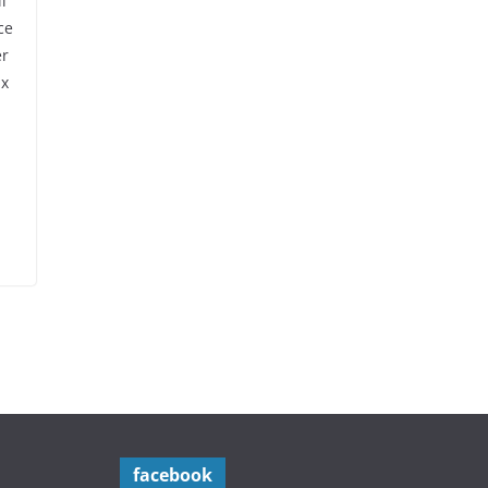
l
ce
er
ux
facebook