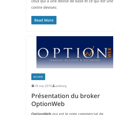
ceux qui a une devise de base et ce qui est une
contre devises:
Read More
BOURSE
18 mai 2016
anthony
Présentation du broker
OptionWeb
OptionWeb
qui est le nom commercial de