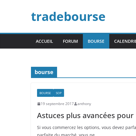
Passer
tradebourse
au
contenu
ACCUEIL
FORUM
BOURSE
CALENDRI
bourse
BOURSE
SOP
19 septembre 2017
anthony
Astuces plus avancées pour l
Si vous commercez les options, vous devez parfa
parfaite du marché, vous ne