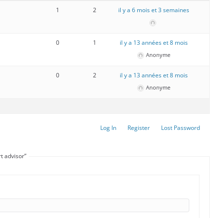
1
2
il y a 6 mois et 3 semaines
0
1
il y a 13 années et 8 mois
Anonyme
0
2
il y a 13 années et 8 mois
Anonyme
Log In
Register
Lost Password
t advisor”