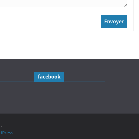
Envoyer
facebook
.
dPress
.