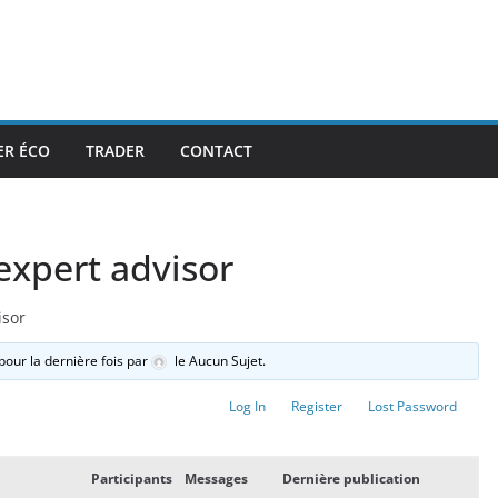
ER ÉCO
TRADER
CONTACT
expert advisor
isor
 pour la dernière fois par
le Aucun Sujet.
Log In
Register
Lost Password
Participants
Messages
Dernière publication