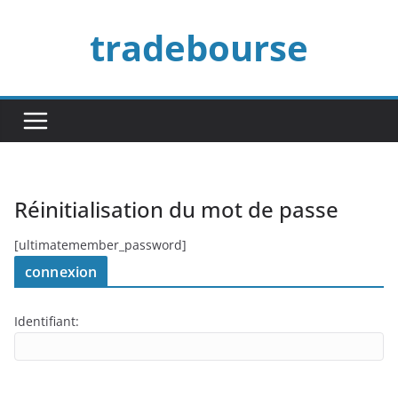
Passer
tradebourse
au
contenu
Réinitialisation du mot de passe
[ultimatemember_password]
connexion
Identifiant: