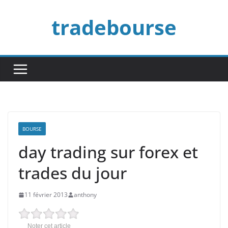
Passer
tradebourse
au
contenu
BOURSE
day trading sur forex et
trades du jour
11 février 2013
anthony
Noter cet article