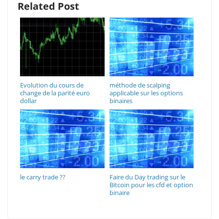
Related Post
Evolution du cours de
méthode de scalping
change de la parité euro
applicable sur les options
dollar
binaires
le carry trade ??
Faire du Day trading sur le
Bitcoin pour les cfd et option
binaire