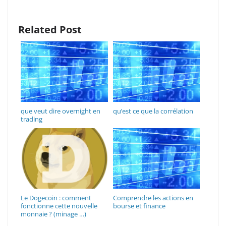
Related Post
que veut dire overnight en
qu’est ce que la corrélation
trading
Le Dogecoin : comment
Comprendre les actions en
fonctionne cette nouvelle
bourse et finance
monnaie ? (minage …)