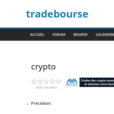
Passer
tradebourse
au
contenu
ACCUEIL
FORUM
BOURSE
CALENDRI
crypto
Noter cet article
← Précédent