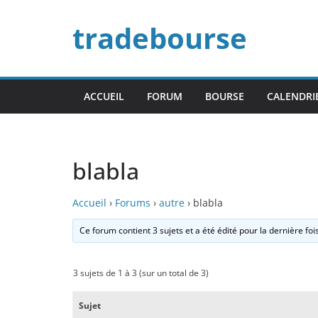
Passer
tradebourse
au
contenu
ACCUEIL
FORUM
BOURSE
CALENDRI
blabla
Accueil
›
Forums
›
autre
›
blabla
Ce forum contient 3 sujets et a été édité pour la dernière foi
3 sujets de 1 à 3 (sur un total de 3)
Sujet