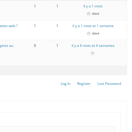
1
1
il y a 1 mois
dave
gation web ?
1
1
il y a 1 mois et 1 semaine
dave
geois au
0
1
il y a 6 mois et 4 semaines
Log In
Register
Lost Password