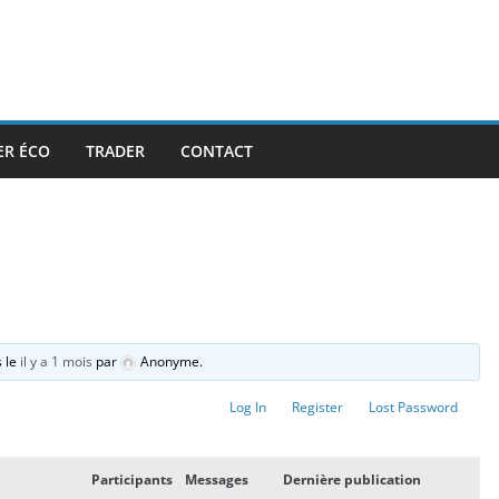
ER ÉCO
TRADER
CONTACT
s le
il y a 1 mois
par
Anonyme
.
Log In
Register
Lost Password
Participants
Messages
Dernière publication