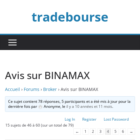
Passer
tradebourse
au
contenu
Avis sur BINAMAX
Accueil
›
Forums
›
Broker
›
Avis sur BINAMAX
Ce sujet contient 78 réponses, 5 participants et a été mis à jour pour la
dernière fois par
Anonyme
, le
il y a 10 années et 11 mois
.
Log In
Register
Lost Password
15 sujets de 46 à 60 (sur un total de 79)
←
1
2
3
4
5
6
→