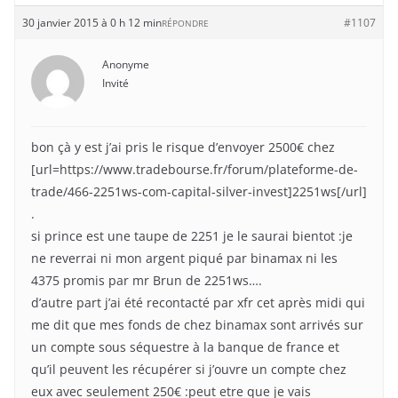
30 janvier 2015 à 0 h 12 min
#1107
RÉPONDRE
Anonyme
Invité
bon çà y est j’ai pris le risque d’envoyer 2500€ chez
[url=https://www.tradebourse.fr/forum/plateforme-de-
trade/466-2251ws-com-capital-silver-invest]2251ws[/url]
.
si prince est une taupe de 2251 je le saurai bientot :je
ne reverrai ni mon argent piqué par binamax ni les
4375 promis par mr Brun de 2251ws….
d’autre part j’ai été recontacté par xfr cet après midi qui
me dit que mes fonds de chez binamax sont arrivés sur
un compte sous séquestre à la banque de france et
qu’il peuvent les récupérer si j’ouvre un compte chez
eux avec seulement 250€ :peut etre que je vais