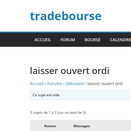
Passer
tradebourse
au
contenu
ACCUEIL
FORUM
BOURSE
CALENDRI
laisser ouvert ordi
Accueil
›
Forums
›
Débutant
›
laisser ouvert ordi
Ce sujet est vide.
3 sujets de 1 à 3 (sur un total de 3)
Auteur
Messages