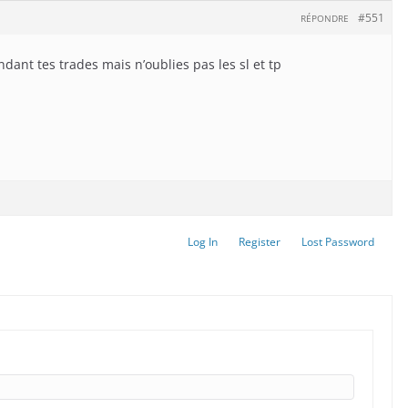
#551
RÉPONDRE
dant tes trades mais n’oublies pas les sl et tp
Log In
Register
Lost Password