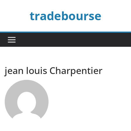
Passer
tradebourse
au
contenu
jean louis Charpentier