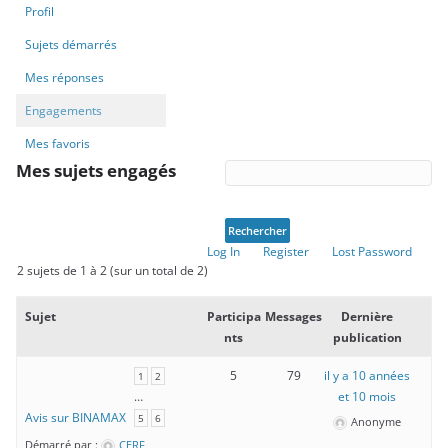
Profil
Sujets démarrés
Mes réponses
Engagements
Mes favoris
Mes sujets engagés
Log In
Register
Lost Password
2 sujets de 1 à 2 (sur un total de 2)
Sujet
Participa
Messages
Dernière
nts
publication
5
79
il y a 10 années
1
2
…
et 10 mois
Avis sur BINAMAX
5
6
Anonyme
Démarré par :
CERF