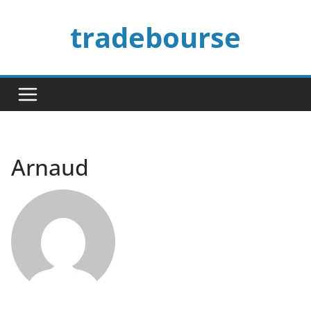
Passer
tradebourse
au
contenu
Arnaud