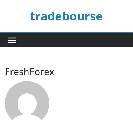
Passer
tradebourse
au
contenu
FreshForex