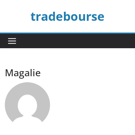
Passer
tradebourse
au
contenu
Magalie