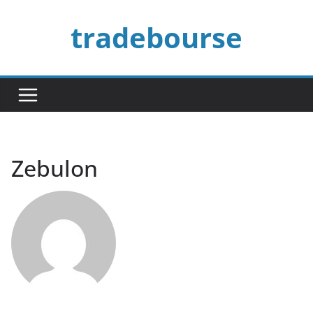
Passer
tradebourse
au
contenu
Zebulon