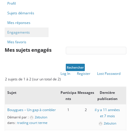
Profil
Sujets démarrés
Mes réponses
Engagements
Mes favoris
Mes sujets engagés
Log In
Register
Lost Password
2 sujets de 1 à 2 (sur un total de 2)
Sujet
Participa
Messages
Dernière
nts
publication
Bouygues – Un gap à combler
1
2
il y a 11 années
et 7 mois
Démarré par :
Zebulon
dans :
trading court terme
Zebulon