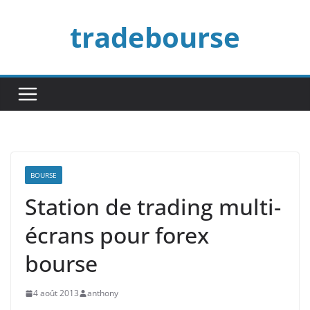
Passer
tradebourse
au
contenu
BOURSE
Station de trading multi-
écrans pour forex
bourse
4 août 2013
anthony