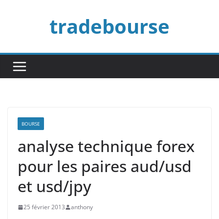
Passer
tradebourse
au
contenu
BOURSE
analyse technique forex
pour les paires aud/usd
et usd/jpy
25 février 2013
anthony