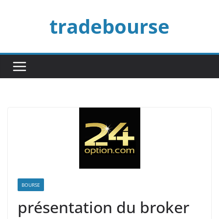
Passer
tradebourse
au
contenu
BOURSE
présentation du broker