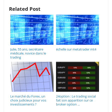
Related Post
Julie, 55 ans, secrétaire
échelle sur metatrader mt4
médicale, novice dans le
trading
Le marché du Forex, un
24option : Le trading social
choix judicieux pour vos
fait son apparition sur ce
investissements ?
broker option ...