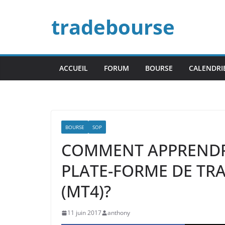
Passer
tradebourse
au
contenu
ACCUEIL
FORUM
BOURSE
CALENDRI
BOURSE
SOP
COMMENT APPRENDRE
PLATE-FORME DE TR
(MT4)?
11 juin 2017
anthony