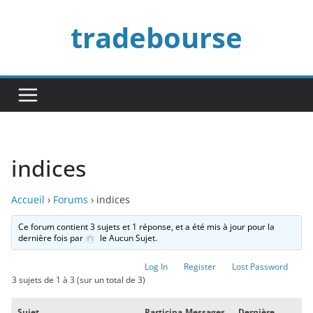
Passer
tradebourse
au
contenu
indices
Accueil
›
Forums
›
indices
Ce forum contient 3 sujets et 1 réponse, et a été mis à jour pour la
dernière fois par
le Aucun Sujet.
Log In
Register
Lost Password
3 sujets de 1 à 3 (sur un total de 3)
Sujet
Participa
Messages
Dernière