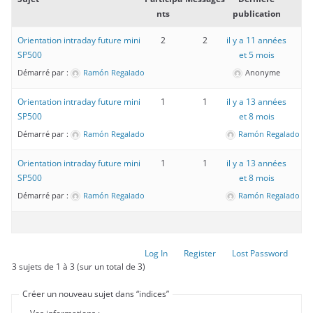
nts
publication
Orientation intraday future mini
2
2
il y a 11 années
SP500
et 5 mois
Démarré par :
Ramón Regalado
Anonyme
Orientation intraday future mini
1
1
il y a 13 années
SP500
et 8 mois
Démarré par :
Ramón Regalado
Ramón Regalado
Orientation intraday future mini
1
1
il y a 13 années
SP500
et 8 mois
Démarré par :
Ramón Regalado
Ramón Regalado
Log In
Register
Lost Password
3 sujets de 1 à 3 (sur un total de 3)
Créer un nouveau sujet dans “indices”