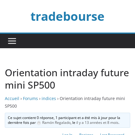
Passer
tradebourse
au
contenu
Orientation intraday future
mini SP500
Accueil
›
Forums
›
indices
›
Orientation intraday future mini
SP500
Ce sujet contient 0 réponse, 1 participant et a été mis à jour pour la
dernière fois par
Ramón Regalado
, le
il y a 13 années et 8 mois
.
Log In
Register
Lost Password