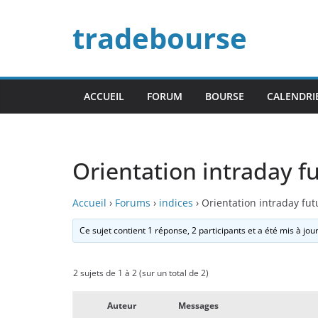
Passer
tradebourse
au
contenu
ACCUEIL
FORUM
BOURSE
CALENDRI
Orientation intraday f
Accueil
›
Forums
›
indices
›
Orientation intraday fu
Ce sujet contient 1 réponse, 2 participants et a été mis à jou
2 sujets de 1 à 2 (sur un total de 2)
Auteur
Messages