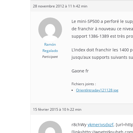
28 novembre 2012 à 11 h 42 min
Le mini-SP500 a perforé le supp
de franchir à nouveau ce nivea
support 1386-1389 est très pr
Ramón
L’index doit franchir les 1400
Regalado
Participant
jusqu’aux supports suivants s
Gaone fr
Fichiers joints :
OrientIntraday121128.jpg
15 février 2015 à 10 h 22 min
r8chWy
ykmerivsdxzf
, [url=htt
[link=http://wnetptksuhgh.com