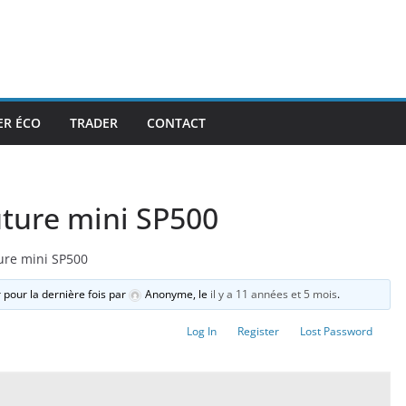
ER ÉCO
TRADER
CONTACT
uture mini SP500
ture mini SP500
r pour la dernière fois par
Anonyme
, le
il y a 11 années et 5 mois
.
Log In
Register
Lost Password