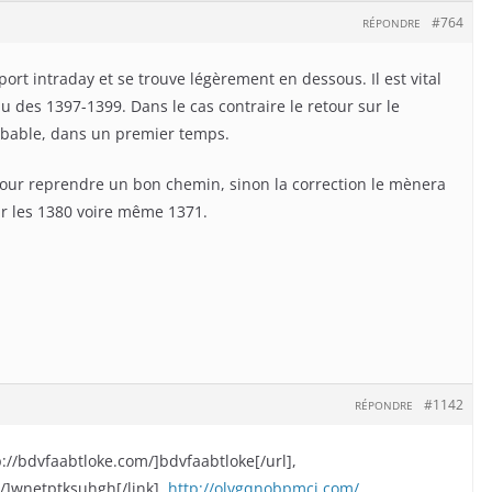
#764
RÉPONDRE
ort intraday et se trouve légèrement en dessous. Il est vital
u des 1397-1399. Dans le cas contraire le retour sur le
obable, dans un premier temps.
 pour reprendre un bon chemin, sinon la correction le mènera
ur les 1380 voire même 1371.
#1142
RÉPONDRE
p://bdvfaabtloke.com/]bdvfaabtloke[/url],
/]wnetptksuhgh[/link],
http://olvgqnobpmci.com/