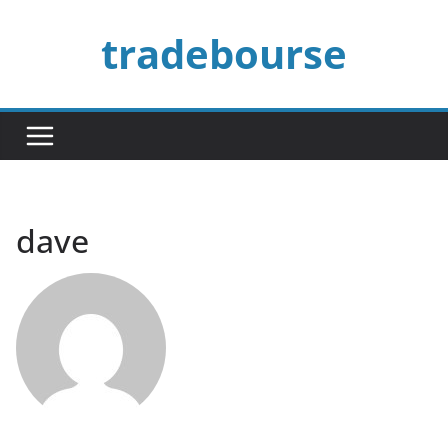
Passer
tradebourse
au
contenu
dave