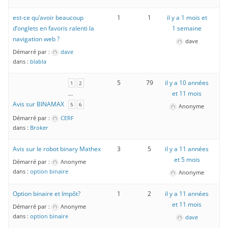
est-ce qu’avoir beaucoup
1
1
il y a 1 mois et
d’onglets en favoris ralenti la
1 semaine
navigation web ?
dave
Démarré par :
dave
dans :
blabla
5
79
il y a 10 années
1
2
…
et 11 mois
Avis sur BINAMAX
5
6
Anonyme
Démarré par :
CERF
dans :
Broker
Avis sur le robot binary Mathex
3
5
il y a 11 années
et 5 mois
Démarré par :
Anonyme
dans :
option binaire
Anonyme
Option binaire et Impôt?
1
2
il y a 11 années
et 11 mois
Démarré par :
Anonyme
dans :
option binaire
dave