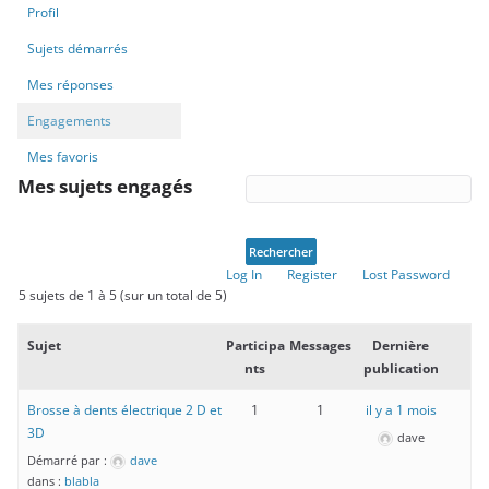
Profil
Sujets démarrés
Mes réponses
Engagements
Mes favoris
Mes sujets engagés
Log In
Register
Lost Password
5 sujets de 1 à 5 (sur un total de 5)
Sujet
Participa
Messages
Dernière
nts
publication
Brosse à dents électrique 2 D et
1
1
il y a 1 mois
3D
dave
Démarré par :
dave
dans :
blabla