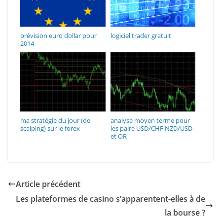
prévision euro dollar pour
logiciel trader gratuit
2014
ma stratégie du jour (de
analyse moyen terme pour
scalping) sur le forex
les paire USD/CHF NZD/USD
et OR
Article précédent
Les plateformes de casino s’apparentent-elles à de
la bourse ?