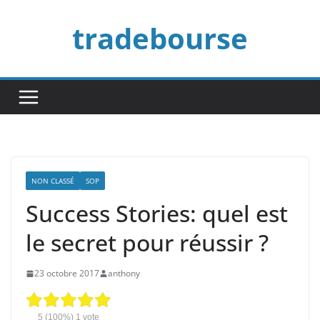
Passer
tradebourse
au
contenu
NON CLASSÉ
SOP
Success Stories: quel est
le secret pour réussir ?
23 octobre 2017
anthony
5
(100%)
1
vote