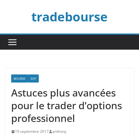
Passer
tradebourse
au
contenu
BOURSE
SOP
Astuces plus avancées
pour le trader d’options
professionnel
19 septembre 2017
anthony