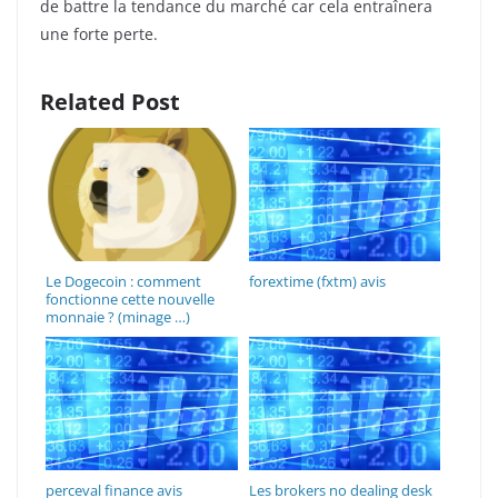
de battre la tendance du marché car cela entraînera
une forte perte.
Related Post
Le Dogecoin : comment
forextime (fxtm) avis
fonctionne cette nouvelle
monnaie ? (minage …)
perceval finance avis
Les brokers no dealing desk