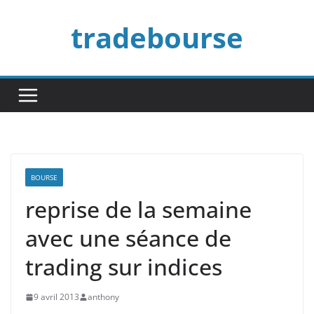
Passer
tradebourse
au
contenu
BOURSE
reprise de la semaine
avec une séance de
trading sur indices
9 avril 2013
anthony