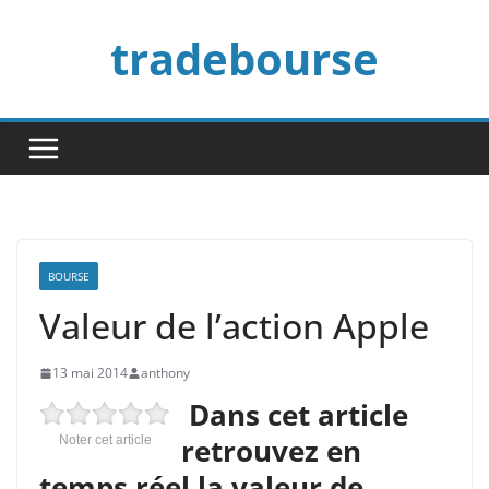
Passer
tradebourse
au
contenu
BOURSE
Valeur de l’action Apple
13 mai 2014
anthony
Dans cet article
retrouvez en
Noter cet article
temps réel la valeur de