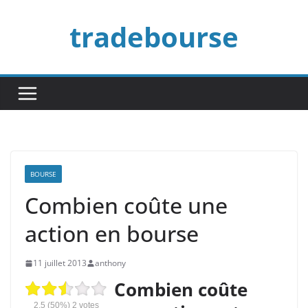
Passer
tradebourse
au
contenu
BOURSE
Combien coûte une
action en bourse
11 juillet 2013
anthony
Combien coûte
2.5
(50%)
2
votes