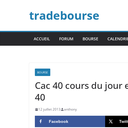
Passer
tradebourse
au
contenu
ACCUEIL
FORUM
BOURSE
CALENDRI
BOURSE
Cac 40 cours du jour e
40
12 juillet 2013
anthony
Facebook
Twit