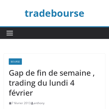
Passer
tradebourse
au
contenu
BOURSE
Gap de fin de semaine ,
trading du lundi 4
février
7 février 2013
anthony