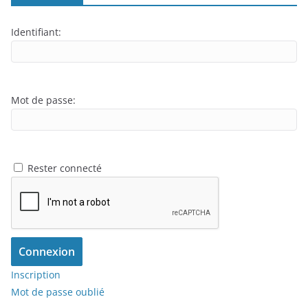
Identifiant:
Mot de passe:
Rester connecté
Connexion
Inscription
Mot de passe oublié