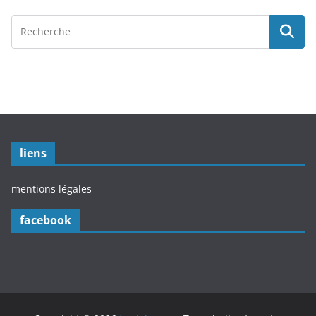
liens
mentions légales
facebook