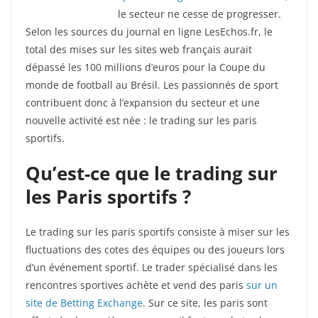
le secteur ne cesse de progresser.
Selon les sources du journal en ligne LesEchos.fr, le
total des mises sur les sites web français aurait
dépassé les 100 millions d’euros pour la Coupe du
monde de football au Brésil. Les passionnés de sport
contribuent donc à l’expansion du secteur et une
nouvelle activité est née : le trading sur les paris
sportifs.
Qu’est-ce que le trading sur
les Paris sportifs ?
Le trading sur les paris sportifs consiste à miser sur les
fluctuations des cotes des équipes ou des joueurs lors
d’un événement sportif. Le trader spécialisé dans les
rencontres sportives achète et vend des paris
sur un
site de Betting Exchange
. Sur ce site, les paris sont