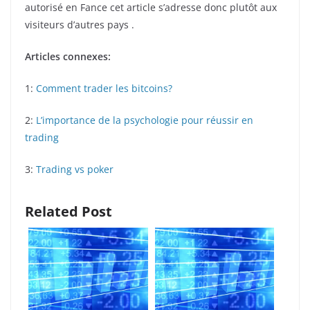
autorisé en Fance cet article s’adresse donc plutôt aux
visiteurs d’autres pays .
Articles connexes:
1:
Comment trader les bitcoins?
2:
L’importance de la psychologie pour réussir en
trading
3:
Trading vs poker
Related Post