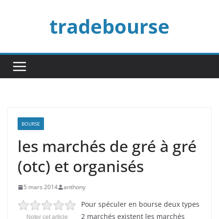
Passer
tradebourse
au
contenu
BOURSE
les marchés de gré à gré
(otc) et organisés
5 mars 2014
anthony
Pour spéculer en bourse deux types
2 marchés existent les marchés
Noter cet article