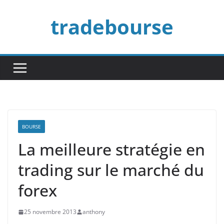
Passer
tradebourse
au
contenu
BOURSE
La meilleure stratégie en
trading sur le marché du
forex
25 novembre 2013
anthony