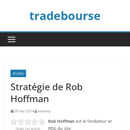
Passer
tradebourse
au
contenu
BOURSE
Stratégie de Rob
Hoffman
29 mai 2014
anthony
Rob Hoffman
est le fondateur et
PDG du site
Noter cet article