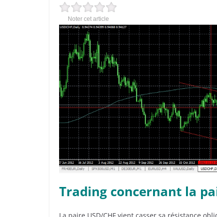
Noter cet article
Trading concernant la pa
La paire USD/CHF vient casser sa résistance obli