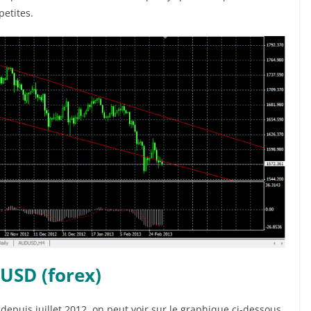
petites.
/USD (forex)
depuis juillet 2012, on peut voir sur le graphique ci-dessous