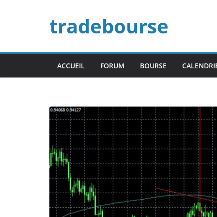
Passer
tradebourse
au
contenu
ACCUEIL
FORUM
BOURSE
CALENDRI