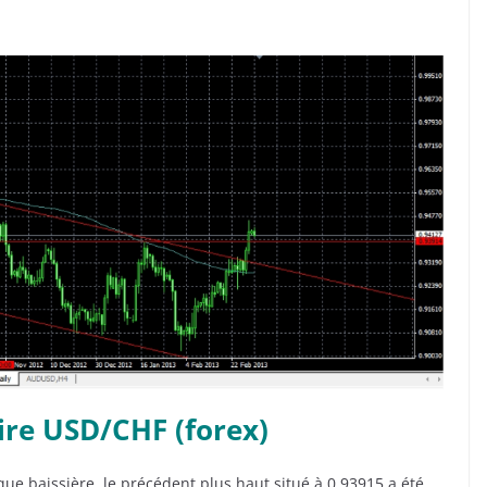
ire USD/CHF (forex)
que baissière, le précédent plus haut situé à 0.93915 a été