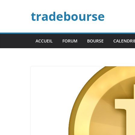
Passer
tradebourse
au
contenu
ACCUEIL
FORUM
BOURSE
CALENDRI