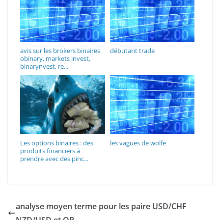
avis sur les brokers binaires
débutant trade
obinary, markets invest,
binarynvest, re...
Les options binaires : des
les vagues de wolfe
produits financiers à
prendre avec des pinc...
analyse moyen terme pour les paire USD/CHF