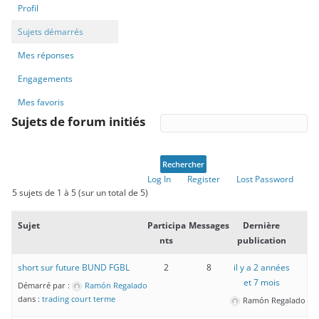
Profil
Sujets démarrés
Mes réponses
Engagements
Mes favoris
Sujets de forum initiés
Log In
Register
Lost Password
5 sujets de 1 à 5 (sur un total de 5)
Sujet
Participa
Messages
Dernière
nts
publication
short sur future BUND FGBL
2
8
il y a 2 années
et 7 mois
Démarré par :
Ramón Regalado
dans :
trading court terme
Ramón Regalado