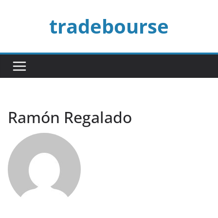
Passer
tradebourse
au
contenu
Ramón Regalado