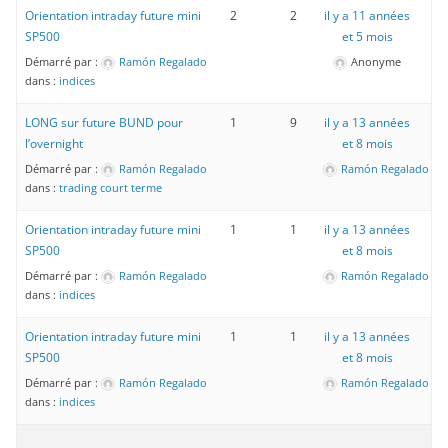
Orientation intraday future mini
2
2
il y a 11 années
SP500
et 5 mois
Démarré par :
Ramón Regalado
Anonyme
dans :
indices
LONG sur future BUND pour
1
9
il y a 13 années
l’overnight
et 8 mois
Démarré par :
Ramón Regalado
Ramón Regalado
dans :
trading court terme
Orientation intraday future mini
1
1
il y a 13 années
SP500
et 8 mois
Démarré par :
Ramón Regalado
Ramón Regalado
dans :
indices
Orientation intraday future mini
1
1
il y a 13 années
SP500
et 8 mois
Démarré par :
Ramón Regalado
Ramón Regalado
dans :
indices