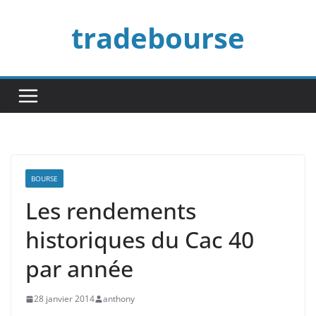
Passer
tradebourse
au
contenu
BOURSE
Les rendements
historiques du Cac 40
par année
28 janvier 2014
anthony