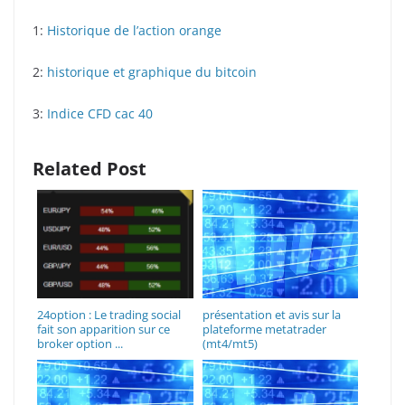
1:
Historique de l’action orange
2:
historique et graphique du bitcoin
3:
Indice CFD cac 40
Related Post
24option : Le trading social
présentation et avis sur la
fait son apparition sur ce
plateforme metatrader
broker option ...
(mt4/mt5)