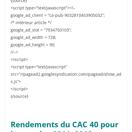
{source}
<script type=”text/javascript”><!–
google_ad_client = “ca-pub-9032810453905032”;
/* intérieur article */
google_ad_slot = “7934750103”;
google_ad_width = 728;
google_ad_height = 90;
//–>
</script>
<script type=”text/javascript”
src=”//pagead2.googlesyndication.com/pagead/show_ad
s.js”>
</script>
{/source}
Rendements du CAC 40 pour