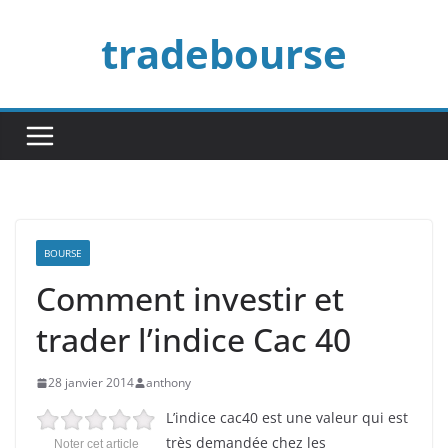
Passer
tradebourse
au
contenu
BOURSE
Comment investir et
trader l’indice Cac 40
28 janvier 2014
anthony
L’indice cac40 est une valeur qui est
très demandée chez les
Noter cet article