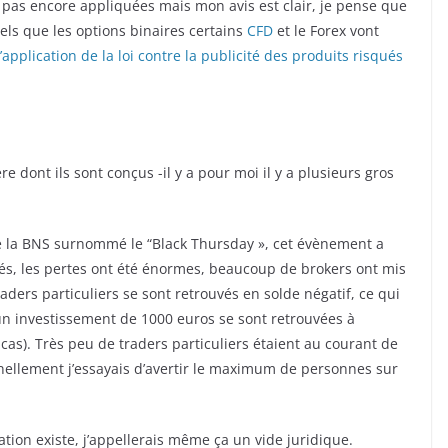
t pas encore appliquées mais mon avis est clair, je pense que
tels que les options binaires certains
CFD
et le Forex vont
’application de la loi contre la publicité des produits risqués
e dont ils sont conçus -il y a pour moi il y a plusieurs gros
e la BNS surnommé le “Black Thursday », cet évènement a
vés, les pertes ont été énormes, beaucoup de brokers ont mis
aders particuliers se sont retrouvés en solde négatif, ce qui
un investissement de 1000 euros se sont retrouvées à
cas). Très peu de traders particuliers étaient au courant de
nellement j’essayais d’avertir le maximum de personnes sur
ion existe, j’appellerais même ça un vide juridique.