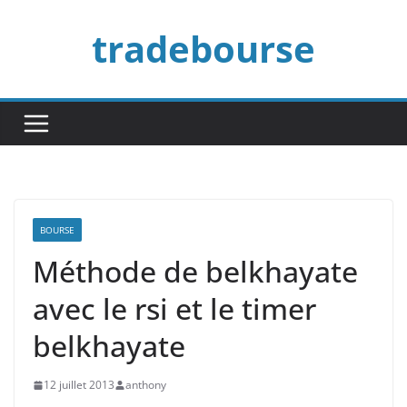
Passer
tradebourse
au
contenu
BOURSE
Méthode de belkhayate
avec le rsi et le timer
belkhayate
12 juillet 2013
anthony