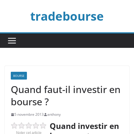
Passer
tradebourse
au
contenu
BOURSE
Quand faut-il investir en
bourse ?
5 novembre 2013
anthony
Quand investir en
Noter cet article