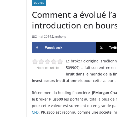
BOURSE
Comment a évolué l’a
introduction en bours
2 mai 2014
anthony
Facebook
Twit
Le broker d’origine israélien
509909) a fait son entrée en b
Noter cet article
bruit dans le monde de la fi
investisseurs institutionnels
pour cette valeur .
Récemment la holding financière
JPMorgan Chase
le broker Plus500
les portant au total à plus de 
pour cette valeur est surement du en grande part
CFD
.
Plus500
est reconnu comme une société inn