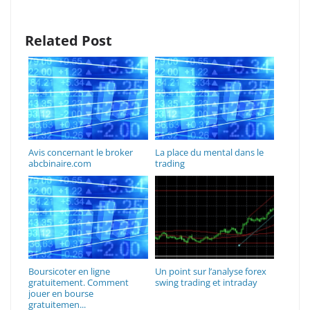
Related Post
Avis concernant le broker
La place du mental dans le
abcbinaire.com
trading
Boursicoter en ligne
Un point sur l’analyse forex
gratuitement. Comment
swing trading et intraday
jouer en bourse
gratuitemen...