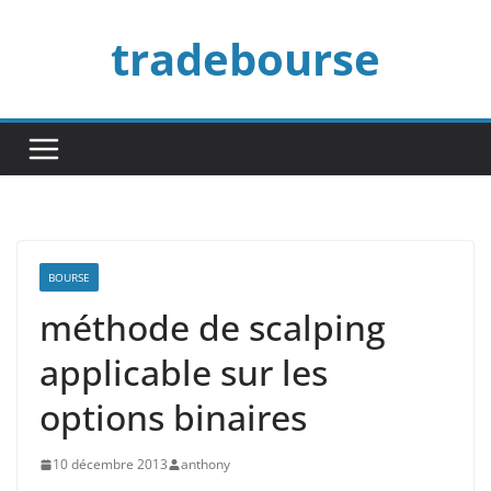
Passer
tradebourse
au
contenu
BOURSE
méthode de scalping
applicable sur les
options binaires
10 décembre 2013
anthony