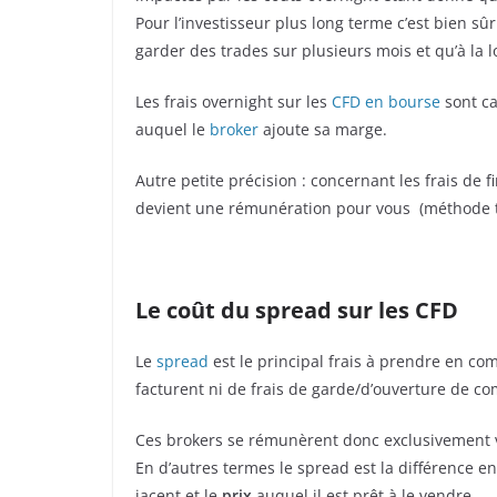
Pour l’investisseur plus long terme c’est bien s
garder des trades sur plusieurs mois et qu’à la
Les frais overnight sur les
CFD en bourse
sont ca
auquel le
broker
ajoute sa marge.
Autre petite précision : concernant les frais de 
devient une rémunération pour vous (méthode tr
Le coût du spread sur les CFD
Le
spread
est le principal frais à prendre en c
facturent ni de frais de garde/d’ouverture de c
Ces brokers se rémunèrent donc exclusivement via
En d’autres termes le spread est la différence en
jacent et le
prix
auquel il est prêt à le vendre.