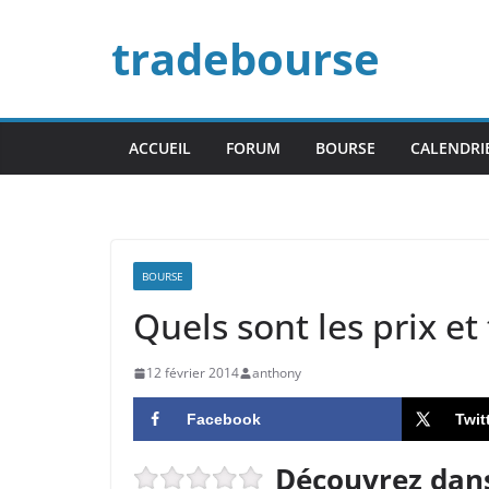
Passer
tradebourse
au
contenu
ACCUEIL
FORUM
BOURSE
CALENDRI
BOURSE
Quels sont les prix et
12 février 2014
anthony
Facebook
Twit
Découvrez dans 