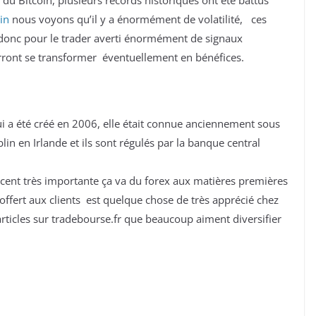
u Bitcoin, plusieurs records historiques ont été battus
in
nous voyons qu’il y a énormément de volatilité, ces
onc pour le trader averti énormément de signaux
urront se transformer éventuellement en bénéfices.
ui a été créé en 2006, elle était connue anciennement sous
lin en Irlande et ils sont régulés par la banque central
ent très importante ça va du forex aux matières premières
 offert aux clients est quelque chose de très apprécié chez
articles sur tradebourse.fr que beaucoup aiment diversifier