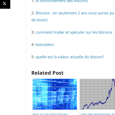
1:
le fonctionement des bitcoins
2:
Bitcoins : en seulement 2 ans vous auriez pu
de levier)
3:
comment trader et spéculer sur les bitcoins
4:
botraiders
5:
quelle est la valeur actuelle du bitcoin?
Related Post
Avis sur le robot binary
Liste des entreprises d