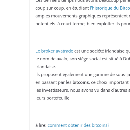
Ces derniers temps nous avons beaucoup parlé d
coup sur coup, en étudiant
l’historique du Bitco
amples mouvements graphiques représentent d
potentiels à court terme, bien exploiter ils po
Le broker avatrade
est une société irlandaise q
le nom de avafx, son siège social est situé à Dub
irlandaise.
Ils proposent également une gamme de sous-jac
en passant par les
bitcoins
, ce choix important
les investisseurs, nous avons vu dans d’autres 
leurs portefeuille.
à lire:
comment obtenir des bitcoins?